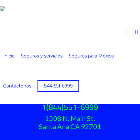
Inicio
Seguros y servicios
Seguros para México
Contáctenos
844-551-6999
AUTO INTERNATIONAL INSURANCE
1(844)551-6999
1508 N. Main St.
Santa Ana CA 92701