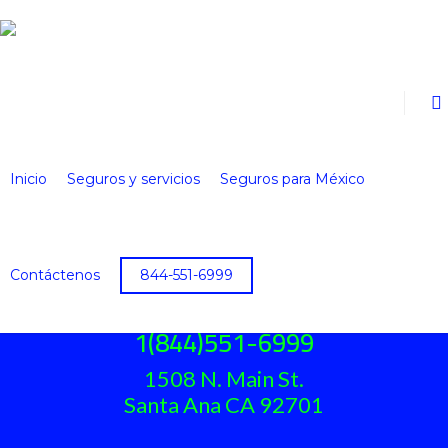
Inicio
Seguros y servicios
Seguros para México
Contáctenos
844-551-6999
AUTO INTERNATIONAL INSURANCE
1(844)551-6999
1508 N. Main St.
Santa Ana CA 92701